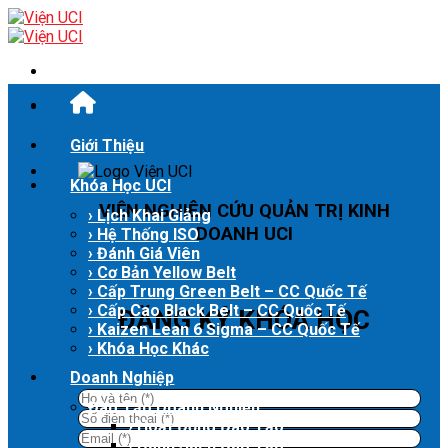
Skip
to
content
Giới Thiệu
Khóa Học UCI
VIỆN NGHIÊN CỨU QUẢN TRỊ KINH
› Lịch Khai Giảng
DOANH UCI
› Hệ Thống ISO
› Đánh Giá Viên
› Cơ Bản Yellow Belt
› Cấp Trung Green Belt – CC Quốc Tế
› Cấp Cao Black Belt – CC Quốc Tế
ĐĂNG KÝ KHÓA HỌC
› Kaizen Lean 6 Sigma – CC Quốc Tế
› Khóa Học Khác
Doanh Nghiệp
Đào Tạo Doanh Nghiệp
› Hoạt Động Đào Tạo
› Danh Sách Đào Tạo