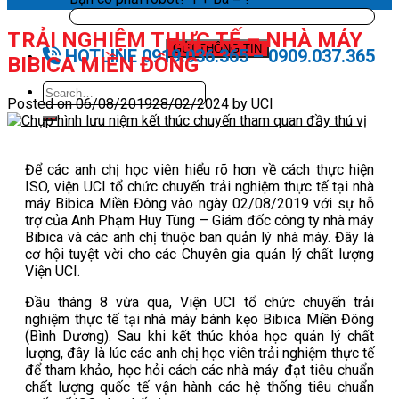
TRẢI NGHIỆM THỰC TẾ – NHÀ MÁY
HOTLINE 0919.036.365 – 0909.037.365
BIBICA MIỀN ĐÔNG
Posted on
06/08/2019
28/02/2024
by
UCI
Để các anh chị học viên hiểu rõ hơn về cách thực hiện
ISO, viện UCI tổ chức chuyến trải nghiệm thực tế tại nhà
máy Bibica Miền Đông vào ngày 02/08/2019 với sự hỗ
trợ của Anh Phạm Huy Tùng – Giám đốc công ty nhà máy
Bibica và các anh chị thuộc ban quản lý nhà máy. Đây là
cơ hội tuyệt vời cho các Chuyên gia quản lý chất lượng
Viện UCI.
Đầu tháng 8 vừa qua, Viện UCI tổ chức chuyến trải
nghiệm thực tế tại nhà máy bánh kẹo Bibica Miền Đông
(Bình Dương). Sau khi kết thúc khóa học quản lý chất
lượng, đây là lúc các anh chị học viên trải nghiệm thực tế
để tham khảo, học hỏi cách các nhà máy đạt tiêu chuẩn
chất lượng quốc tế vận hành các hệ thống tiêu chuẩn