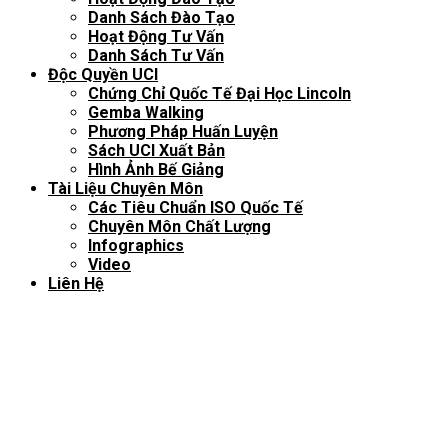
Danh Sách Đào Tạo
Hoạt Động Tư Vấn
Danh Sách Tư Vấn
Độc Quyền UCI
Chứng Chỉ Quốc Tế Đại Học Lincoln
Gemba Walking
Phương Pháp Huấn Luyện
Sách UCI Xuất Bản
Hình Ảnh Bế Giảng
Tài Liệu Chuyên Môn
Các Tiêu Chuẩn ISO Quốc Tế
Chuyên Môn Chất Lượng
Infographics
Video
Liên Hệ