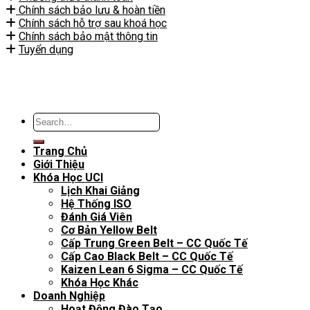
Chính sách bảo lưu & hoàn tiền
Chính sách hỗ trợ sau khoá học
Chính sách bảo mật thông tin
Tuyển dụng
Trang Chủ
Giới Thiệu
Khóa Học UCI
Lịch Khai Giảng
Hệ Thống ISO
Đánh Giá Viên
Cơ Bản Yellow Belt
Cấp Trung Green Belt – CC Quốc Tế
Cấp Cao Black Belt – CC Quốc Tế
Kaizen Lean 6 Sigma – CC Quốc Tế
Khóa Học Khác
Doanh Nghiệp
Hoạt Động Đào Tạo