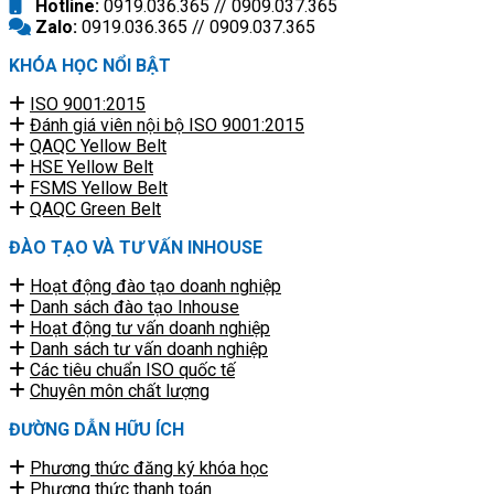
Hotline:
0919.036.365 // 0909.037.365
Zalo:
0919.036.365 // 0909.037.365
KHÓA HỌC NỔI BẬT
ISO 9001:2015
Đánh giá viên nội bộ ISO 9001:2015
QAQC Yellow Belt
HSE Yellow Belt
FSMS Yellow Belt
QAQC Green Belt
ĐÀO TẠO VÀ TƯ VẤN INHOUSE
Hoạt động đào tạo doanh nghiệp
Danh sách đào tạo Inhouse
Hoạt động tư vấn doanh nghiệp
Danh sách tư vấn doanh nghiệp
Các tiêu chuẩn ISO quốc tế
Chuyên môn chất lượng
ĐƯỜNG DẪN HỮU ÍCH
Phương thức đăng ký khóa học
Phương thức thanh toán