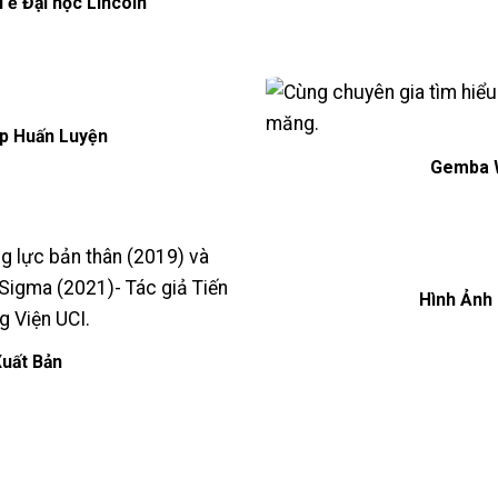
ế Đại học Lincoln
p Huấn Luyện
Gemba 
Hình Ảnh
uất Bản