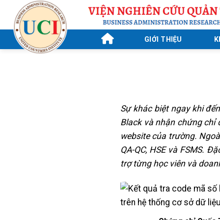
Skip
to
content
GIỚI THIỆU
K
Sự khác biệt ngay khi đế
Black và nhận chứng chỉ q
website của trường. Ngoài
QA-QC, HSE và FSMS. Đặc 
trợ từng học viên và doan