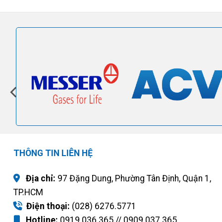
THÔNG TIN LIÊN HỆ
Địa chỉ:
97 Đặng Dung, Phường Tân Định, Quận 1,
TP.HCM
Điện thoại:
(028) 6276.5771
Hotline:
0919.036.365 // 0909.037.365