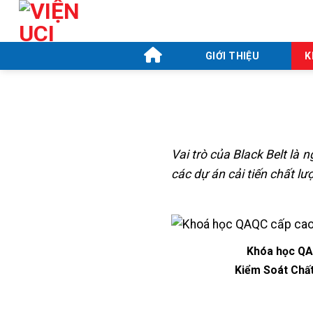
Skip
to
content
GIỚI THIỆU
K
Vai trò của Black Belt là 
các dự án cải tiến chất lư
Khóa học QA
Kiểm Soát Chấ