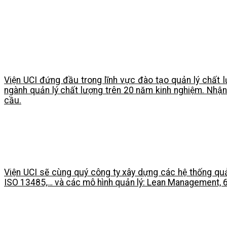
Viện UCI đứng đầu trong lĩnh vực đào tạo quản lý chất l
ngành quản lý chất lượng trên 20 năm kinh nghiệm. Nhận 
cầu.
Viện UCI sẽ cùng quý công ty xây dựng các hệ thống quả
ISO 13485,… và các mô hình quản lý: Lean Management, 6 S