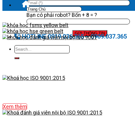
Bạn có phải robot? Bốn + 8 = ?
HOTLINE 0919.036.365 – 0909.037.365
Xem thêm