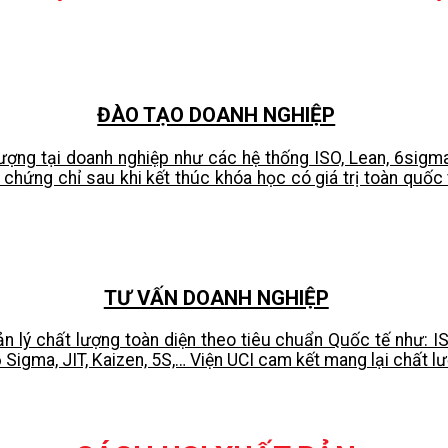
ĐÀO TẠO DOANH NGHIỆP
ượng tại doanh nghiệp như các hệ thống ISO, Lean, 6sigma
chứng chỉ sau khi kết thúc khóa học có giá trị toàn quốc 
TƯ VẤN DOANH NGHIỆP
n lý chất lượng toàn diện theo tiêu chuẩn Quốc tế như: 
igma, JIT, Kaizen, 5S,… Viện UCI cam kết mang lại chất lư