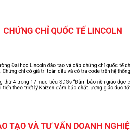
CHỨNG CHỈ QUỐC TẾ LINCOLN
 trường Đại học Lincoln đào tạo và cấp chứng chỉ quốc tế 
a. Chứng chỉ có giá trị toàn cầu và có tra code trên hệ thốn
ng thứ 4 trong 17 mục tiêu SDGs “Đảm bảo nền giáo dục ch
ải tiến theo triết lý Kaizen đảm bảo chất lượng giáo dục
ÀO TẠO VÀ TƯ VẤN DOANH NGHI