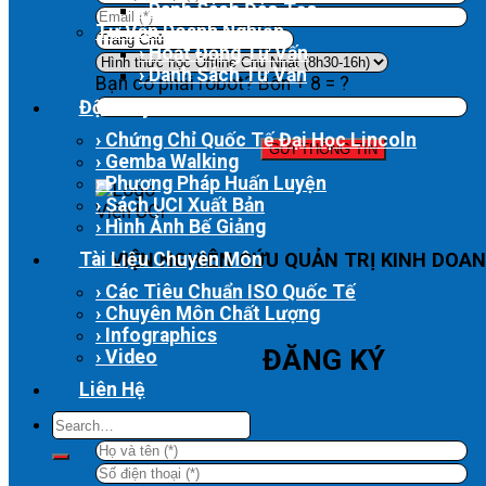
› Danh Sách Đào Tạo
Tư Vấn Doanh Nghiệp
› Hoạt Động Tư Vấn
› Danh Sách Tư Vấn
Bạn có phải robot? Bốn + 8 = ?
Độc Quyền UCI
› Chứng Chỉ Quốc Tế Đại Học Lincoln
› Gemba Walking
› Phương Pháp Huấn Luyện
› Sách UCI Xuất Bản
› Hình Ảnh Bế Giảng
Tài Liệu Chuyên Môn
VIỆN NGHIÊN CỨU QUẢN TRỊ KINH DOAN
› Các Tiêu Chuẩn ISO Quốc Tế
› Chuyên Môn Chất Lượng
› Infographics
ĐĂNG KÝ
› Video
Liên Hệ