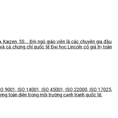
, Kaizen, 5S,… Đội ngũ giáo viên là các chuyên gia đầu
và cả chứng chỉ quốc tế Đại học Lincoln có giá trị toàn
ISO 9001, ISO 14001, ISO 45001, ISO 22000, ISO 17025,
ợng toàn diện trong môi trường cạnh tranh quốc tế.