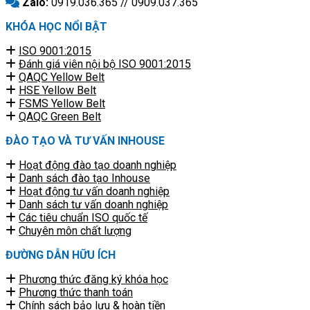
Zalo:
0919.036.365 // 0909.037.365
KHÓA HỌC NỔI BẬT
ISO 9001:2015
Đánh giá viên nội bộ ISO 9001:2015
QAQC Yellow Belt
HSE Yellow Belt
FSMS Yellow Belt
QAQC Green Belt
ĐÀO TẠO VÀ TƯ VẤN INHOUSE
Hoạt động đào tạo doanh nghiệp
Danh sách đào tạo Inhouse
Hoạt động tư vấn doanh nghiệp
Danh sách tư vấn doanh nghiệp
Các tiêu chuẩn ISO quốc tế
Chuyên môn chất lượng
ĐƯỜNG DẪN HỮU ÍCH
Phương thức đăng ký khóa học
Phương thức thanh toán
Chính sách bảo lưu & hoàn tiền