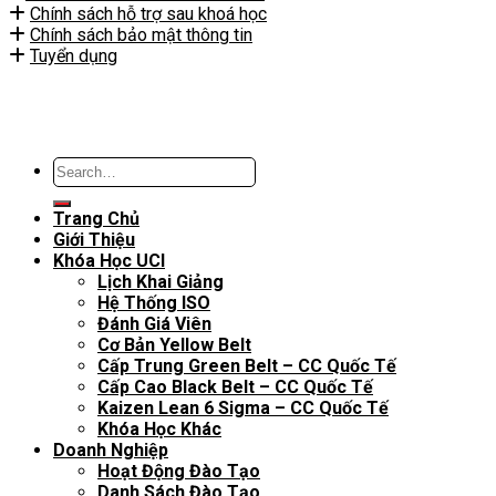
Chính sách hỗ trợ sau khoá học
Chính sách bảo mật thông tin
Tuyển dụng
Trang Chủ
Giới Thiệu
Khóa Học UCI
Lịch Khai Giảng
Hệ Thống ISO
Đánh Giá Viên
Cơ Bản Yellow Belt
Cấp Trung Green Belt – CC Quốc Tế
Cấp Cao Black Belt – CC Quốc Tế
Kaizen Lean 6 Sigma – CC Quốc Tế
Khóa Học Khác
Doanh Nghiệp
Hoạt Động Đào Tạo
Danh Sách Đào Tạo