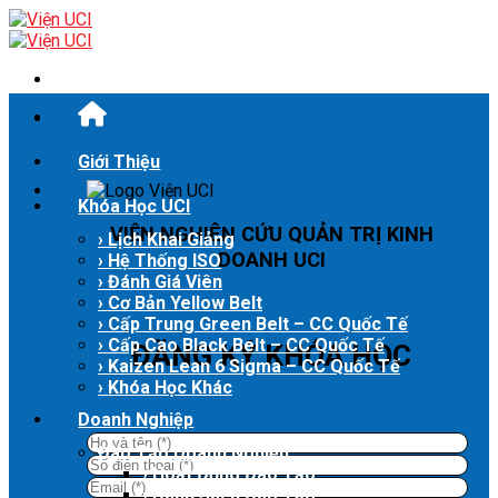
Skip
to
content
Giới Thiệu
Khóa Học UCI
VIỆN NGHIÊN CỨU QUẢN TRỊ KINH
› Lịch Khai Giảng
DOANH UCI
› Hệ Thống ISO
› Đánh Giá Viên
› Cơ Bản Yellow Belt
› Cấp Trung Green Belt – CC Quốc Tế
› Cấp Cao Black Belt – CC Quốc Tế
ĐĂNG KÝ KHÓA HỌC
› Kaizen Lean 6 Sigma – CC Quốc Tế
› Khóa Học Khác
Doanh Nghiệp
Đào Tạo Doanh Nghiệp
› Hoạt Động Đào Tạo
› Danh Sách Đào Tạo