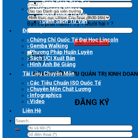
› Danh Sách Đào Tạo
Tư Vấn Doanh Nghiệp
› Hoạt Động Tư Vấn
› Danh Sách Tư Vấn
Bạn có phải robot? 13 + Mười hai = ?
Độc Quyền UCI
› Chứng Chỉ Quốc Tế Đại Học Lincoln
› Gemba Walking
› Phương Pháp Huấn Luyện
› Sách UCI Xuất Bản
› Hình Ảnh Bế Giảng
Tài Liệu Chuyên Môn
VIỆN NGHIÊN CỨU QUẢN TRỊ KINH DOAN
› Các Tiêu Chuẩn ISO Quốc Tế
› Chuyên Môn Chất Lượng
› Infographics
ĐĂNG KÝ
› Video
Liên Hệ