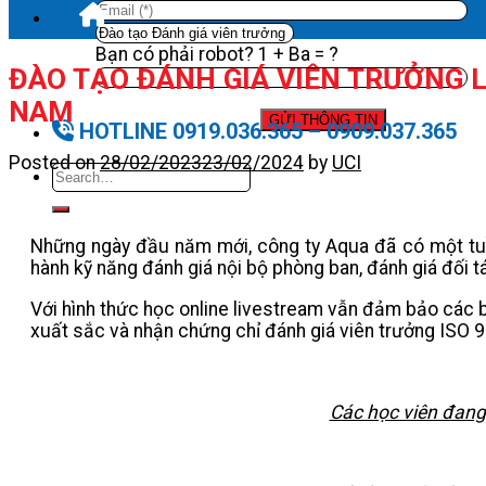
Bạn có phải robot? 1 + Ba = ?
ĐÀO TẠO ĐÁNH GIÁ VIÊN TRƯỞNG L
NAM
HOTLINE 0919.036.365 – 0909.037.365
Posted on
28/02/2023
23/02/2024
by
UCI
Những ngày đầu năm mới, công ty Aqua đã có một tuầ
hành kỹ năng đánh giá nội bộ phòng ban, đánh giá đối t
Với hình thức học online livestream vẫn đảm bảo các b
xuất sắc và nhận chứng chỉ đánh giá viên trưởng ISO 90
Các học viên đang