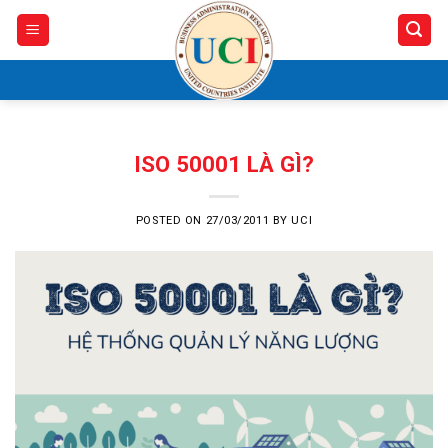
Skip
to
content
ISO 50001 LÀ GÌ?
POSTED ON
27/03/2011
BY
UCI