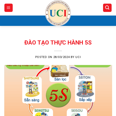
Skip
to
content
ĐÀO TẠO THỰC HÀNH 5S
POSTED ON
28/03/2024
BY
UCI