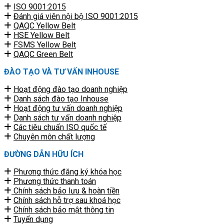
ISO 9001:2015
Đánh giá viên nội bộ ISO 9001:2015
QAQC Yellow Belt
HSE Yellow Belt
FSMS Yellow Belt
QAQC Green Belt
ĐÀO TẠO VÀ TƯ VẤN INHOUSE
Hoạt động đào tạo doanh nghiệp
Danh sách đào tạo Inhouse
Hoạt động tư vấn doanh nghiệp
Danh sách tư vấn doanh nghiệp
Các tiêu chuẩn ISO quốc tế
Chuyên môn chất lượng
ĐƯỜNG DẪN HỮU ÍCH
Phương thức đăng ký khóa học
Phương thức thanh toán
Chính sách bảo lưu & hoàn tiền
Chính sách hỗ trợ sau khoá học
Chính sách bảo mật thông tin
Tuyển dụng