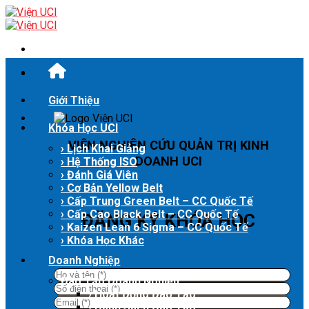
Skip
to
content
Giới Thiệu
Khóa Học UCI
VIỆN NGHIÊN CỨU QUẢN TRỊ KINH
› Lịch Khai Giảng
DOANH UCI
› Hệ Thống ISO
› Đánh Giá Viên
› Cơ Bản Yellow Belt
› Cấp Trung Green Belt – CC Quốc Tế
› Cấp Cao Black Belt – CC Quốc Tế
ĐĂNG KÝ KHÓA HỌC
› Kaizen Lean 6 Sigma – CC Quốc Tế
› Khóa Học Khác
Doanh Nghiệp
Đào Tạo Doanh Nghiệp
› Hoạt Động Đào Tạo
› Danh Sách Đào Tạo