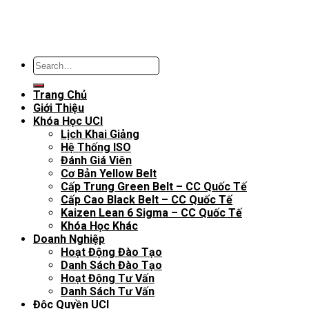
Trang Chủ
Giới Thiệu
Khóa Học UCI
Lịch Khai Giảng
Hệ Thống ISO
Đánh Giá Viên
Cơ Bản Yellow Belt
Cấp Trung Green Belt – CC Quốc Tế
Cấp Cao Black Belt – CC Quốc Tế
Kaizen Lean 6 Sigma – CC Quốc Tế
Khóa Học Khác
Doanh Nghiệp
Hoạt Động Đào Tạo
Danh Sách Đào Tạo
Hoạt Động Tư Vấn
Danh Sách Tư Vấn
Độc Quyền UCI