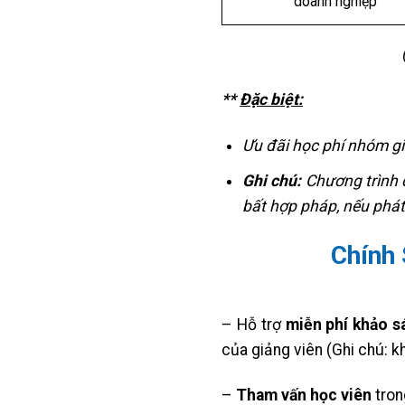
doanh nghiệp
**
Đặc biệt:
Ưu đãi học phí nhóm g
Ghi chú:
Chương trình 
bất hợp pháp, nếu phát
Chính 
– Hỗ trợ
miễn phí khảo s
của giảng viên (Ghi chú: kh
–
Tham vấn học viên
tron