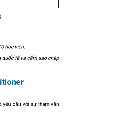
)
0 học viên.
n quốc tế và cấm sao chép
itioner
có yêu cầu với sự tham vấn