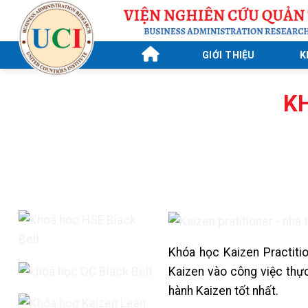
Skip
to
content
GIỚI THIỆU
K
K
Khóa học Kaizen Practit
Kaizen vào công việc thực
hành Kaizen tốt nhất.