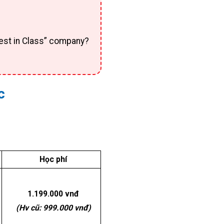
st in Class” company?
c
Học phí
1.199.000 vnđ
(Hv cũ: 999.000 vnđ)