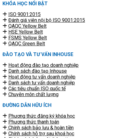
KHÓA HỌC NỔI BẬT
ISO 9001:2015
Đánh giá viên nội bộ ISO 9001:2015
QAQC Yellow Belt
HSE Yellow Belt
FSMS Yellow Belt
QAQC Green Belt
ĐÀO TẠO VÀ TƯ VẤN INHOUSE
Hoạt động đào tạo doanh nghiệp
Danh sách đào tạo Inhouse
Hoạt động tư vấn doanh nghiệp
Danh sách tư vấn doanh nghiệp
Các tiêu chuẩn ISO quốc tế
Chuyên môn chất lượng
ĐƯỜNG DẪN HỮU ÍCH
Phương thức đăng ký khóa học
Phương thức thanh toán
Chính sách bảo lưu & hoàn tiền
Chính sách hỗ trợ sau khoá học