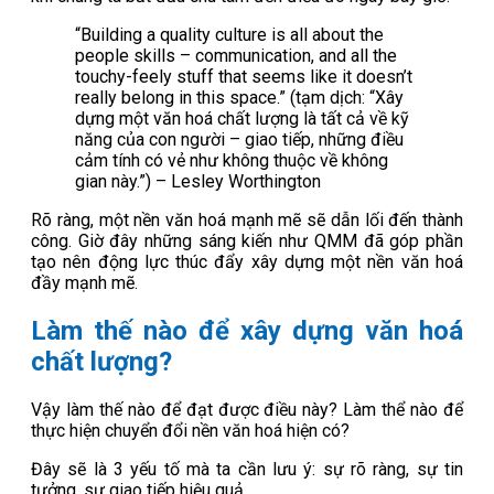
“Building a quality culture is all about the
people skills – communication, and all the
touchy-feely stuff that seems like it doesn’t
really belong in this space.” (tạm dịch: “Xây
dựng một văn hoá chất lượng là tất cả về kỹ
năng của con người – giao tiếp, những điều
cảm tính có vẻ như không thuộc về không
gian này.”) – Lesley Worthington
Rõ ràng, một nền văn hoá mạnh mẽ sẽ dẫn lối đến thành
công. Giờ đây những sáng kiến như QMM đã góp phần
tạo nên động lực thúc đẩy xây dựng một nền văn hoá
đầy mạnh mẽ.
Làm thế nào để xây dựng văn hoá
chất lượng?
Vậy làm thế nào để đạt được điều này? Làm thể nào để
thực hiện chuyển đổi nền văn hoá hiện có?
Đây sẽ là 3 yếu tố mà ta cần lưu ý: sự rõ ràng, sự tin
tưởng, sự giao tiếp hiệu quả.