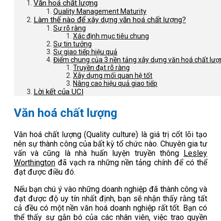
Văn hoá chất lượng
Quality Management Maturity
Làm thế nào để xây dựng văn hoá chất lượng?
Sự rõ ràng
Xác định mục tiêu chung
Sự tin tưởng
Sự giao tiếp hiệu quả
Điểm chung của 3 nền tảng xây dựng văn hoá chất lượ
Truyền đạt rõ ràng
Xây dựng mối quan hệ tốt
Nâng cao hiệu quả giao tiếp
Lời kết của UCI
Văn hoá chất lượng
Văn hoá chất lượng (Quality culture) là giá trị cốt lõi tạo
nên sự thành công của bất kỳ tổ chức nào. Chuyên gia tư
vấn và cũng là nhà huấn luyện truyền thông
Lesley
Worthington
đã vạch ra những nền tảng chính để có thể
đạt được điều đó.
Nếu bạn chú ý vào những doanh nghiệp đã thành công và
đạt được độ uy tín nhất định, bạn sẽ nhận thấy rằng tất
cả đều có một nền văn hoá doanh nghiệp rất tốt. Bạn có
thể thấy sự gắn bó của các nhân viên, việc trao quyền