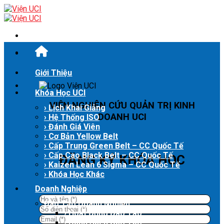
Skip
to
content
Giới Thiệu
Khóa Học UCI
VIỆN NGHIÊN CỨU QUẢN TRỊ KINH
› Lịch Khai Giảng
DOANH UCI
› Hệ Thống ISO
› Đánh Giá Viên
› Cơ Bản Yellow Belt
› Cấp Trung Green Belt – CC Quốc Tế
› Cấp Cao Black Belt – CC Quốc Tế
ĐĂNG KÝ KHÓA HỌC
› Kaizen Lean 6 Sigma – CC Quốc Tế
› Khóa Học Khác
Doanh Nghiệp
Đào Tạo Doanh Nghiệp
› Hoạt Động Đào Tạo
› Danh Sách Đào Tạo