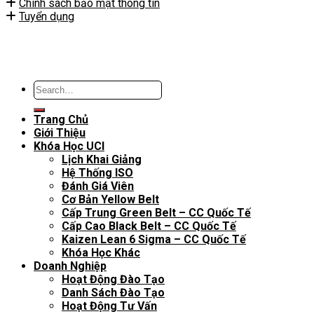
Chính sách bảo mật thông tin
Tuyển dụng
Trang Chủ
Giới Thiệu
Khóa Học UCI
Lịch Khai Giảng
Hệ Thống ISO
Đánh Giá Viên
Cơ Bản Yellow Belt
Cấp Trung Green Belt – CC Quốc Tế
Cấp Cao Black Belt – CC Quốc Tế
Kaizen Lean 6 Sigma – CC Quốc Tế
Khóa Học Khác
Doanh Nghiệp
Hoạt Động Đào Tạo
Danh Sách Đào Tạo
Hoạt Động Tư Vấn