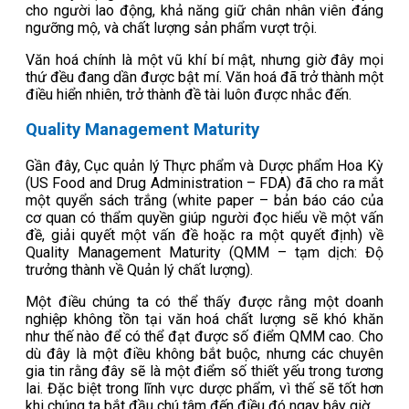
cho người lao động, khả năng giữ chân nhân viên đáng
ngưỡng mộ, và chất lượng sản phẩm vượt trội.
Văn hoá chính là một vũ khí bí mật, nhưng giờ đây mọi
thứ đều đang dần được bật mí. Văn hoá đã trở thành một
điều hiển nhiên, trở thành đề tài luôn được nhắc đến.
Quality Management Maturity
Gần đây, Cục quản lý Thực phẩm và Dược phẩm Hoa Kỳ
(US Food and Drug Administration – FDA) đã cho ra mắt
một quyển sách trắng (white paper – bản báo cáo của
cơ quan có thẩm quyền giúp người đọc hiểu về một vấn
đề, giải quyết một vấn đề hoặc ra một quyết định) về
Quality Management Maturity (QMM – tạm dịch: Độ
trưởng thành về Quản lý chất lượng).
Một điều chúng ta có thể thấy được rằng một doanh
nghiệp không tồn tại văn hoá chất lượng sẽ khó khăn
như thế nào để có thể đạt được số điểm QMM cao. Cho
dù đây là một điều không bắt buộc, nhưng các chuyên
gia tin rằng đây sẽ là một điểm số thiết yếu trong tương
lai. Đặc biệt trong lĩnh vực dược phẩm, vì thế sẽ tốt hơn
khi chúng ta bắt đầu chú tâm đến điều đó ngay bây giờ.