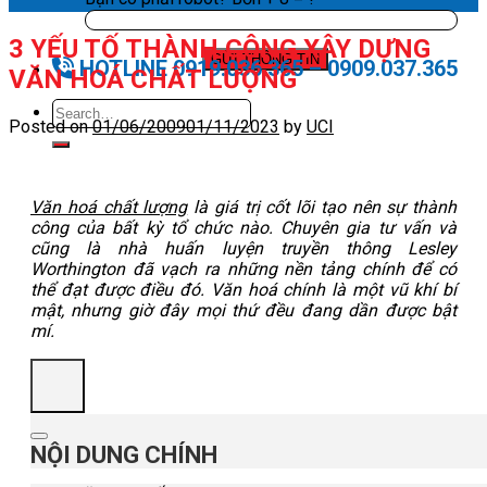
3 YẾU TỐ THÀNH CÔNG XÂY DỰNG
HOTLINE 0919.036.365 – 0909.037.365
VĂN HOÁ CHẤT LƯỢNG
Posted on
01/06/2009
01/11/2023
by
UCI
Văn hoá chất lượng
là giá trị cốt lõi tạo nên sự thành
công của bất kỳ tổ chức nào. Chuyên gia tư vấn và
cũng là nhà huấn luyện truyền thông Lesley
Worthington đã vạch ra những nền tảng chính để có
thể đạt được điều đó. Văn hoá chính là một vũ khí bí
mật, nhưng giờ đây mọi thứ đều đang dần được bật
mí.
NỘI DUNG CHÍNH