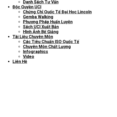
Danh Sách Tư Vấn
Độc Quyền UCI
Chứng Chỉ Quốc Tế Đại Học Lincoln
Gemba Walking
Phương Pháp Huấn Luyện
Sách UCI Xuất Bản
Hình Ảnh Bế Giảng
Tài Liệu Chuyên Môn
Các Tiêu Chuẩn ISO Quốc Tế
Chuyên Môn Chất Lượng
Infographics
Video
Liên Hệ